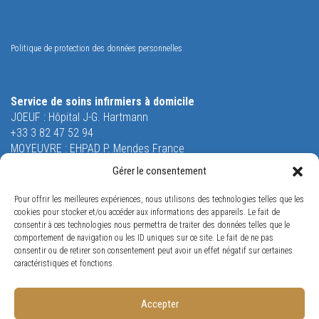
Politique de protection des données personnelles
Service de soins infirmiers à domicile
JOEUF : Hôpital J-G. Hartmann
+33 3 82 47 52 94
MOYEUVRE : EHPAD P. Mendes France
+33 3 87 58 51 55
Gérer le consentement
Equipe Mobile de Soins Palliatifs
Pour offrir les meilleures expériences, nous utilisons des technologies telles que les
26 rue Saint-Robert
cookies pour stocker et/ou accéder aux informations des appareils. Le fait de
54240 JOEUF
consentir à ces technologies nous permettra de traiter des données telles que le
Tél. +33 3 82 47 53 53
comportement de navigation ou les ID uniques sur ce site. Le fait de ne pas
consentir ou de retirer son consentement peut avoir un effet négatif sur certaines
Orne Restauration
caractéristiques et fonctions.
65 rue Louis Jost
57175 GANDRANGE
Tél. +33 3 87 70 96 38
Accepter