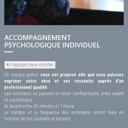
ACCOMPAGNEMENT
PSYCHOLOGIQUE INDIVIDUEL
Appuyez pour écouter
Un espace gratuit
vous est proposé afin que vous puissiez
exprimer votre vécu et vos ressentis auprès d’un
professionnel qualifié
.
Les entretiens se passent en toute confidentialité, entre aidant
et psychologue.
Ils durent entre 45 minutes et 1 heure.
Le nombre et la fréquence des entretiens seront fixés en
fonction de vos souhaits et besoins.