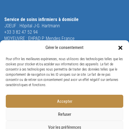
Service de soins infirmiers à domicile
JOEUF : Hôpital J-G. Hartmann
+33 3 82 47 52 94
MOYEUVRE : EHPAD P. Mendes France
+33 3 87 58 51 55
Gérer le consentement
Equipe Mobile de Soins Palliatifs
Pour offrir les meilleures expériences, nous utilisons des technologies telles que les
26 rue Saint-Robert
cookies pour stocker et/ou accéder aux informations des appareils. Le fait de
54240 JOEUF
consentir à ces technologies nous permettra de traiter des données telles que le
Tél. +33 3 82 47 53 53
comportement de navigation ou les ID uniques sur ce site. Le fait de ne pas
consentir ou de retirer son consentement peut avoir un effet négatif sur certaines
Orne Restauration
caractéristiques et fonctions.
65 rue Louis Jost
57175 GANDRANGE
Tél. +33 3 87 70 96 38
Accepter
Refuser
Conception
Visiomedia
Voir les préférences