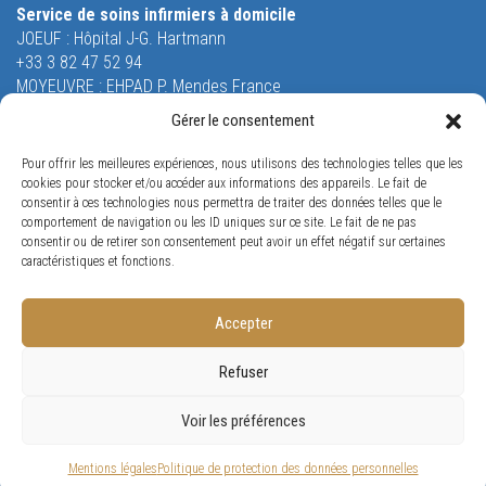
Service de soins infirmiers à domicile
JOEUF : Hôpital J-G. Hartmann
+33 3 82 47 52 94
MOYEUVRE : EHPAD P. Mendes France
+33 3 87 58 51 55
Gérer le consentement
Equipe Mobile de Soins Palliatifs
Pour offrir les meilleures expériences, nous utilisons des technologies telles que les
26 rue Saint-Robert
cookies pour stocker et/ou accéder aux informations des appareils. Le fait de
54240 JOEUF
consentir à ces technologies nous permettra de traiter des données telles que le
Tél. +33 3 82 47 53 53
comportement de navigation ou les ID uniques sur ce site. Le fait de ne pas
consentir ou de retirer son consentement peut avoir un effet négatif sur certaines
Orne Restauration
caractéristiques et fonctions.
65 rue Louis Jost
57175 GANDRANGE
Tél. +33 3 87 70 96 38
Accepter
Refuser
Conception
Visiomedia
Voir les préférences
Mentions légales
Politique de protection des données personnelles