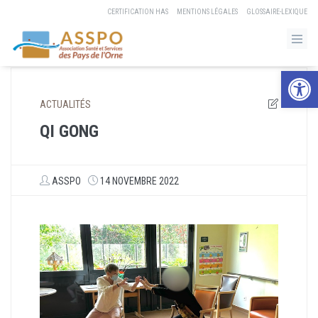
CERTIFICATION HAS
MENTIONS LÉGALES
GLOSSAIRE-LEXIQUE
Ouvrir la b
ACTUALITÉS
QI GONG
ASSPO
14 NOVEMBRE 2022