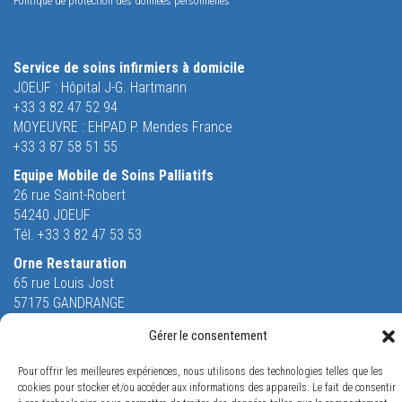
Politique de protection des données personnelles
Service de soins infirmiers à domicile
JOEUF : Hôpital J-G. Hartmann
+33 3 82 47 52 94
MOYEUVRE : EHPAD P. Mendes France
+33 3 87 58 51 55
Equipe Mobile de Soins Palliatifs
26 rue Saint-Robert
54240 JOEUF
Tél. +33 3 82 47 53 53
Orne Restauration
65 rue Louis Jost
57175 GANDRANGE
Tél. +33 3 87 70 96 38
Gérer le consentement
Pour offrir les meilleures expériences, nous utilisons des technologies telles que les
cookies pour stocker et/ou accéder aux informations des appareils. Le fait de consentir
Conception
Visiomedia