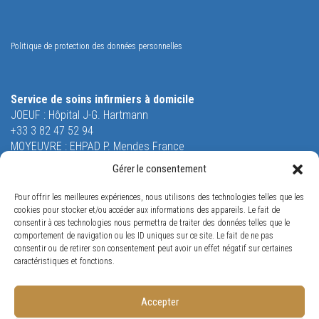
Politique de protection des données personnelles
Service de soins infirmiers à domicile
JOEUF : Hôpital J-G. Hartmann
+33 3 82 47 52 94
MOYEUVRE : EHPAD P. Mendes France
+33 3 87 58 51 55
Gérer le consentement
Equipe Mobile de Soins Palliatifs
Pour offrir les meilleures expériences, nous utilisons des technologies telles que les
26 rue Saint-Robert
cookies pour stocker et/ou accéder aux informations des appareils. Le fait de
54240 JOEUF
consentir à ces technologies nous permettra de traiter des données telles que le
Tél. +33 3 82 47 53 53
comportement de navigation ou les ID uniques sur ce site. Le fait de ne pas
consentir ou de retirer son consentement peut avoir un effet négatif sur certaines
Orne Restauration
caractéristiques et fonctions.
65 rue Louis Jost
57175 GANDRANGE
Tél. +33 3 87 70 96 38
Accepter