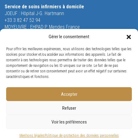
Service de soins infirmiers à domicile
JOEUF : Hôpital J-G. Hartmann
+33 3 82 47 52 94
MOYEUVRE : EHPAD P. Mendes France
+33 3 87 58 51 55
Gérer le consentement
Equipe Mobile de Soins Palliatifs
Pour offrir les meilleures expériences, nous utilisons des technologies telles que les
26 rue Saint-Robert
cookies pour stocker et/ou accéder aux informations des appareils. Le fait de
54240 JOEUF
consentir à ces technologies nous permettra de traiter des données telles que le
Tél. +33 3 82 47 53 53
comportement de navigation ou les ID uniques sur ce site. Le fait de ne pas
consentir ou de retirer son consentement peut avoir un effet négatif sur certaines
Orne Restauration
caractéristiques et fonctions.
65 rue Louis Jost
57175 GANDRANGE
Tél. +33 3 87 70 96 38
Accepter
Refuser
Conception
Visiomedia
Voir les préférences
Mentions légales
Politique de protection des données personnelles