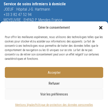
Service de soins infirmiers à domicile
JOEUF : Hôpital J-G. Hartmann
+33 3 82 47 52 94
MOYEUVRE : EHPAD P. Mendes France
+33 3 87 58 51 55
Gérer le consentement
Equipe Mobile de Soins Palliatifs
Pour offrir les meilleures expériences, nous utilisons des technologies telles que les
26 rue Saint-Robert
cookies pour stocker et/ou accéder aux informations des appareils. Le fait de
54240 JOEUF
consentir à ces technologies nous permettra de traiter des données telles que le
Tél. +33 3 82 47 53 53
comportement de navigation ou les ID uniques sur ce site. Le fait de ne pas
consentir ou de retirer son consentement peut avoir un effet négatif sur certaines
Orne Restauration
caractéristiques et fonctions.
65 rue Louis Jost
57175 GANDRANGE
Tél. +33 3 87 70 96 38
Accepter
Refuser
Conception
Visiomedia
Voir les préférences
Mentions légales
Politique de protection des données personnelles